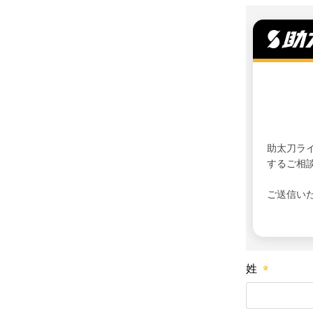
助太刀ラ
するご相
ご送信い
姓